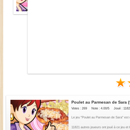
Poulet au Parmesan de Sara
(
Votes :
269
Note :
4.00
/5
Joué : 118
Le jeu "Poulet au Parmesan de Sara" est u
11821 autres joueurs ont joué à ce jeu et 